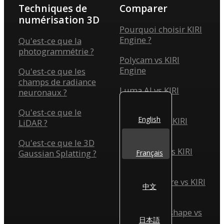
Techniques de
Comparer
numérisation 3D
Pourquoi choisir KIRI
Engine ?
Qu'est-ce que la
photogrammétrie ?
Polycam vs KIRI
Engine
Qu'est-ce que les
champs de radiance
Luma AI vs KIRI
neuronaux ?
Engine
Qu'est-ce que le
English
Scaniverse vs KIRI
LiDAR ?
Engine
Qu'est-ce que le 3D
Reality Scan vs KIRI
Gaussian Splatting ?
Français
Engine
Reality Capture vs KIRI
中文
Engine
Agisoft Metashape vs
日本語
KIRI Engine