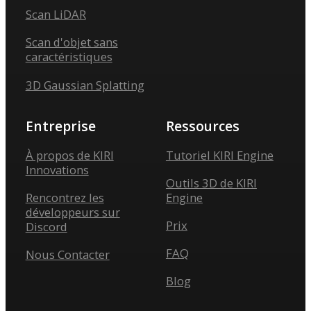
Scan LiDAR
Scan d'objet sans
caractéristiques
3D Gaussian Splatting
Entreprise
Ressources
À propos de KIRI
Tutoriel KIRI Engine
Innovations
Outils 3D de KIRI
Rencontrez les
Engine
développeurs sur
Prix
Discord
FAQ
Nous Contacter
Blog