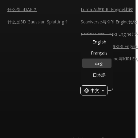
什么是LiDAR？
Luma AI与KIRI Engine比较
什么是3D Gaussian Splatting？
Scaniverse与KIRI Engine比较
Reality Scan与KIRI Engine比
English
Reality Capture与KIRI Engi
Français
Agisoft Metashape与KIRI E
中文
日本語
中文