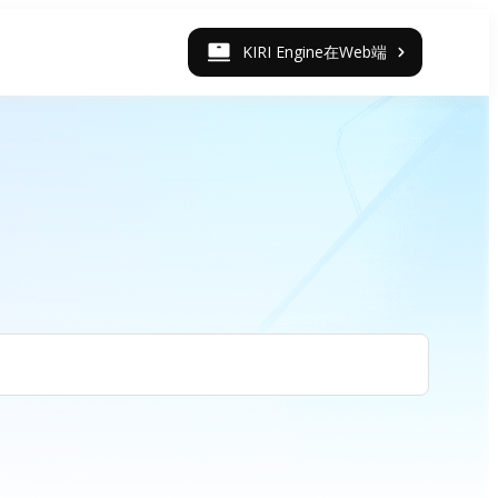
KIRI Engine在Web端