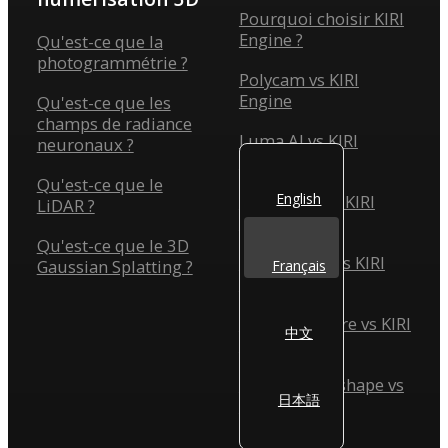
Pourquoi choisir KIRI
Engine ?
Qu'est-ce que la
photogrammétrie ?
Polycam vs KIRI
Engine
Qu'est-ce que les
champs de radiance
Luma AI vs KIRI
neuronaux ?
Engine
Qu'est-ce que le
English
Scaniverse vs KIRI
LiDAR ?
Engine
Qu'est-ce que le 3D
Reality Scan vs KIRI
Gaussian Splatting ?
Français
Engine
Reality Capture vs KIRI
中文
Engine
Agisoft Metashape vs
日本語
KIRI Engine