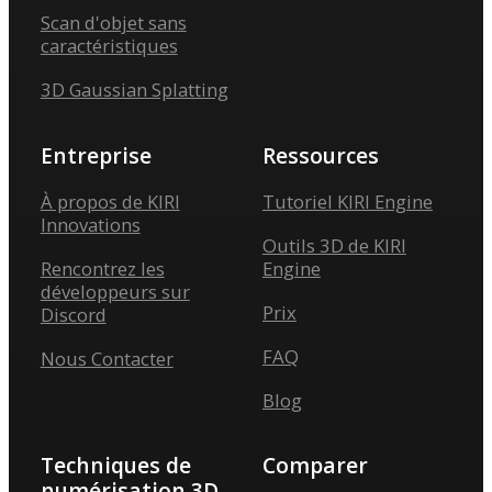
Scan d'objet sans
caractéristiques
3D Gaussian Splatting
Entreprise
Ressources
À propos de KIRI
Tutoriel KIRI Engine
Innovations
Outils 3D de KIRI
Rencontrez les
Engine
développeurs sur
Prix
Discord
FAQ
Nous Contacter
Blog
Techniques de
Comparer
numérisation 3D