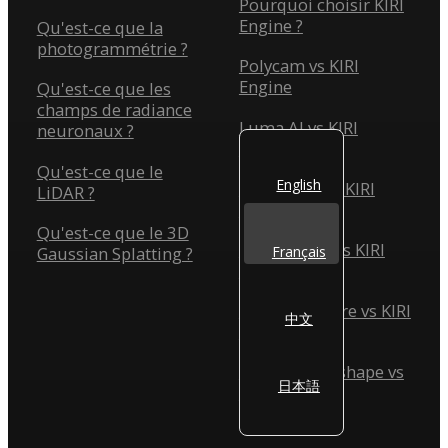
Pourquoi choisir KIRI
Engine ?
Qu'est-ce que la
photogrammétrie ?
Polycam vs KIRI
Engine
Qu'est-ce que les
champs de radiance
Luma AI vs KIRI
neuronaux ?
Engine
Qu'est-ce que le
English
Scaniverse vs KIRI
LiDAR ?
Engine
Qu'est-ce que le 3D
Reality Scan vs KIRI
Gaussian Splatting ?
Français
Engine
Reality Capture vs KIRI
中文
Engine
Agisoft Metashape vs
日本語
KIRI Engine