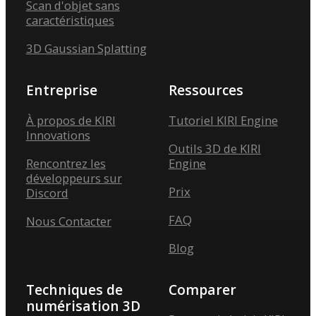
Scan d'objet sans
caractéristiques
3D Gaussian Splatting
Entreprise
Ressources
À propos de KIRI
Tutoriel KIRI Engine
Innovations
Outils 3D de KIRI
Rencontrez les
Engine
développeurs sur
Prix
Discord
FAQ
Nous Contacter
Blog
Techniques de
Comparer
numérisation 3D