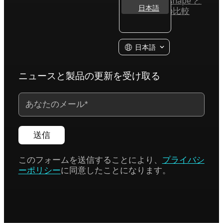
Agisoft Metashape と
日本語
KIRI Engine の比較
日本語
ニュースと製品の更新を受け取る
送信
このフォームを送信することにより、
プライバシ
ーポリシー
に同意したことになります。