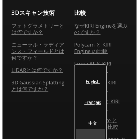
3Dスキャン技術
比較
フォトグラメトリーと
なぜKIRI Engineを選ぶ
は何ですか？
のですか？
ニューラル・ラディア
Polycam と KIRI
ンス・フィールドとは
Engine の比較
何ですか？
Luma AI と KIRI
LiDARとは何ですか？
Engine の比較
English
3D Gaussian Splatting
Scaniverse と KIRI
とは何ですか？
Engine の比較
Reality Scan と KIRI
Français
Engine の比較
Reality Capture と
中文
KIRI Engine の比較