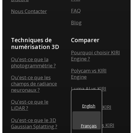
FAQ
Nous Contacter
Blog
Techniques de
Comparer
numérisation 3D
Pourquoi choisir KIRI
Engine ?
Qu'est-ce que la
photogrammétrie ?
Polycam vs KIRI
Engine
Qu'est-ce que les
champs de radiance
Luma AI vs KIRI
neuronaux ?
Engine
Qu'est-ce que le
English
Scaniverse vs KIRI
LiDAR ?
Engine
Qu'est-ce que le 3D
Reality Scan vs KIRI
Gaussian Splatting ?
Français
Engine