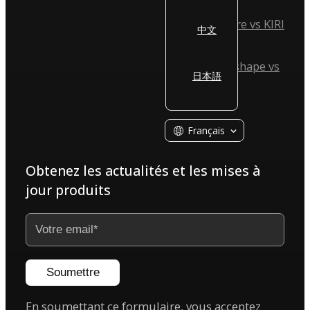
Reality Capture vs KIRI
中文
Engine
Agisoft Metashape vs
日本語
KIRI Engine
Français
Obtenez les actualités et les mises à
jour produits
Soumettre
En soumettant ce formulaire, vous acceptez