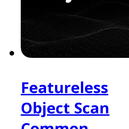
Featureless
Object Scan
Common