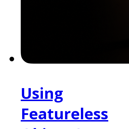
Using
Featureless