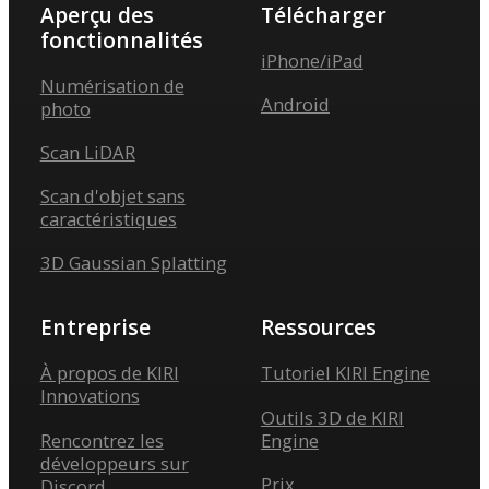
Aperçu des
Télécharger
fonctionnalités
iPhone/iPad
Numérisation de
Android
photo
Scan LiDAR
Scan d'objet sans
caractéristiques
3D Gaussian Splatting
Entreprise
Ressources
À propos de KIRI
Tutoriel KIRI Engine
Innovations
Outils 3D de KIRI
Rencontrez les
Engine
développeurs sur
Prix
Discord