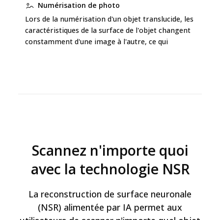
Numérisation de photo
Lors de la numérisation d'un objet translucide, les
Lor
caractéristiques de la surface de l'objet changent
Pho
constamment d'une image à l'autre, ce qui
car
entraîne de mauvais résultats.
con
des
Scan d'objet sans caractéristiques
Lors de la numérisation d'un objet translucide,
Lor
l'algorithme de numérisation d'objet sans
l'a
caractéristiques analyse l'objet et l'arrière-plan
car
pour reconstruire le maillage de la surface de
Scannez n'importe quoi
ens
l'objet.
de 
avec la technologie NSR
La reconstruction de surface neuronale
(NSR) alimentée par IA permet aux