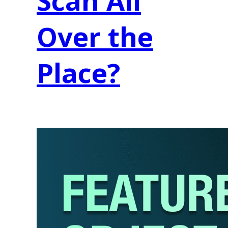
Scan All
Over the
Place?